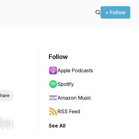
+ Follow
Follow
Apple Podcasts
Spotify
hare
Amazon Music
RSS Feed
See All
r end. Hold shift to jump forward or backward.