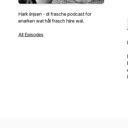
Hark iinjsen - di frasche podcast for
enarken wat hål frasch hiire wal.
All Episodes