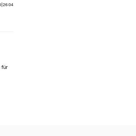
0
|
26:04
 für