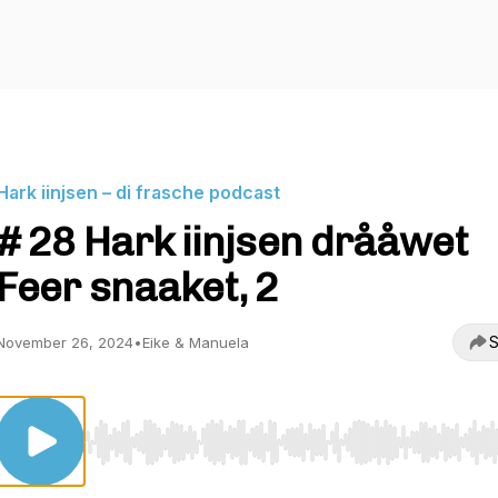
Hark iinjsen – di frasche podcast
# 28 Hark iinjsen drååwet
Feer snaaket, 2
S
November 26, 2024
•
Eike & Manuela
Use Left/Right to seek, Home/End to jump to start o