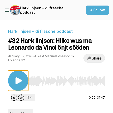
Hark iinjsen – di frasche
+ Follow
podcast
Hark iinjsen – di frasche podcast
#32 Hark iinjsen: Hilke wus ma
Leonardo da Vinci önjt sööden
January 09, 2025
•
Eike & Manuela
•
Season 1
•
Share
Episode 32
Use Left/Right to seek, Home/End to jump to st
0:00
|
31:47